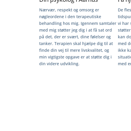
Nærvær, respekt og omsorg er
De fles
nøgleordene i den terapeutiske
tidspu
behandling hos mig.
Igennem samtaler
vi har
med mig støtter jeg dig i at få sat ord
støtte
på det, der er svært, dine følelser og
kan do
tanker. Terapien skal hjælpe dig til at
med d
finde din vej til mere livskvalitet, og
ikke k
min vigtigste opgave er at støtte dig i
situat
din videre udvikling.
med en