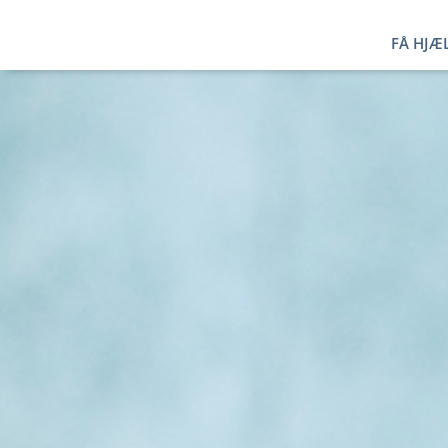
FÅ HJÆL