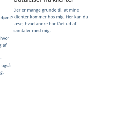
Der er mange grunde til, at mine
klienter kommer hos mig. Her kan du
r dømt?
læse, hvad andre har fået ud af
samtaler med mig.
 hvor
g af
e
 også
ng.