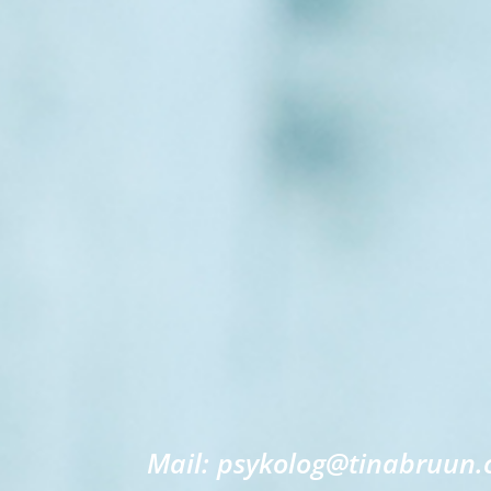
Mail: psykolog@tinabruun