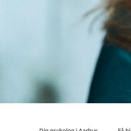
Din psykolog i Aarhus
Få hj