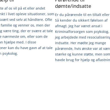
dømte/indsatte
te af os vil på et eller andet
nkt i livet opleve situationer, som
Er du pårørende til en tiltalt elle
 svært ved selv at håndtere. Ofte
Så kender du sikkert følelsen af
r familie og venner os, men der
afmagt. Jeg har været ansat i
g være ting, der er svære at tale
Kriminalforsorgen som psykolog,
e nærmeste om, eller som de
jeg arbejdede med resocialiserin
an hjælpe med. I disse
indsatte. Her mødte jeg mange
ioner kan du have gavn af at tale
pårørende, hvis ønske var at vær
 psykolog.
stærke og kunne støtte, men som
havde brug for hjælp og aflastni