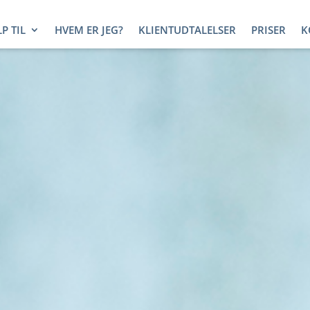
P TIL
HVEM ER JEG?
KLIENTUDTALELSER
PRISER
K