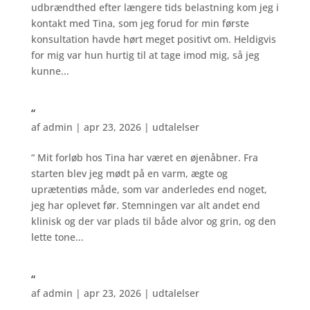
udbrændthed efter længere tids belastning kom jeg i
kontakt med Tina, som jeg forud for min første
konsultation havde hørt meget positivt om. Heldigvis
for mig var hun hurtig til at tage imod mig, så jeg
kunne...
“
af
admin
|
apr 23, 2026
|
udtalelser
“ Mit forløb hos Tina har været en øjenåbner. Fra
starten blev jeg mødt på en varm, ægte og
uprætentiøs måde, som var anderledes end noget,
jeg har oplevet før. Stemningen var alt andet end
klinisk og der var plads til både alvor og grin, og den
lette tone...
“
af
admin
|
apr 23, 2026
|
udtalelser