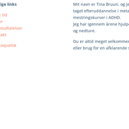
ige links
Mit navn er Tina Bruun, og j
taget efteruddannelse i met
 tid
mestringskurser i ADHD.
er
Jeg har igennem årene hjulp
ntudtalelser
og nedture.
akt
Du er altid meget velkommen 
iepolitik
eller brug for en afklarende