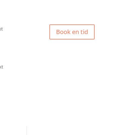
kt
Book en tid
kt