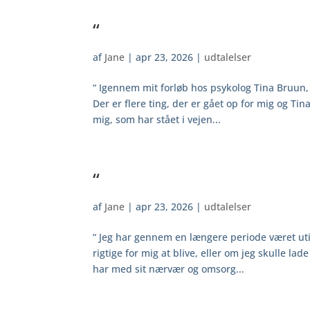
“
af
Jane
|
apr 23, 2026
|
udtalelser
“ Igennem mit forløb hos psykolog Tina Bruun,
Der er flere ting, der er gået op for mig og Ti
mig, som har stået i vejen...
“
af
Jane
|
apr 23, 2026
|
udtalelser
“ Jeg har gennem en længere periode været util
rigtige for mig at blive, eller om jeg skulle l
har med sit nærvær og omsorg...