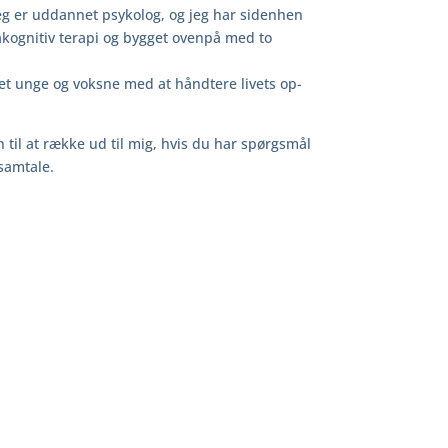
eg er uddannet psykolog, og jeg har sidenhen
akognitiv terapi og bygget ovenpå med to
et unge og voksne med at håndtere livets op-
til at række ud til mig, hvis du har spørgsmål
 samtale.