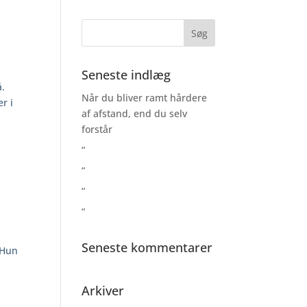
Seneste indlæg
å.
Når du bliver ramt hårdere
r i
af afstand, end du selv
forstår
“
“
“
“
Seneste kommentarer
. Hun
Arkiver