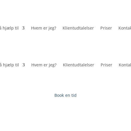
å hjælp til
Hvem er jeg?
Klientudtalelser
Priser
Konta
å hjælp til
Hvem er jeg?
Klientudtalelser
Priser
Konta
Book en tid